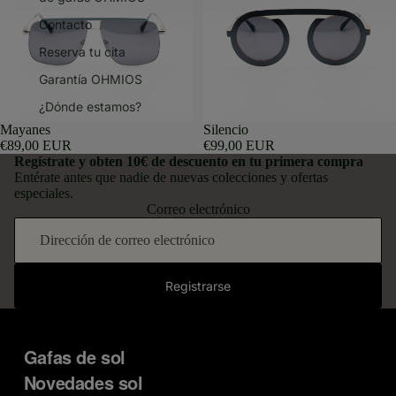
Contacto
Reserva tu cita
Garantía OHMIOS
¿Dónde estamos?
Mayanes
Silencio
€89,00 EUR
€99,00 EUR
Regístrate y obten
10€ de descuento
en tu primera compra
Entérate antes que nadie de nuevas colecciones y ofertas
especiales.
Correo electrónico
Registrarse
Gafas de sol
Novedades sol