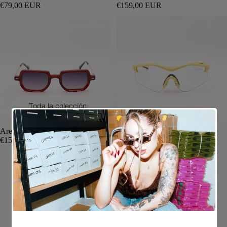
€79,00 EUR
€159,00 EUR
Toda la colección
Últimas unidades
Arezzo
Todas las colecciones
€159,00 EUR
Velaris Day&Night
€99,00 EUR