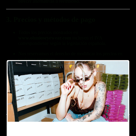
ofrecer alternativas o reembolso.
3. Precios y métodos de pago
Todos los precios mostrados en
www.ohmioseyewear.com
incluyen el IVA
correspondiente según la legislación española.
Nos reservamos el derecho de modificar los precios en
cualquier momento.
El pago debe completarse íntegramente al confirmar el
pedido.
Gafas de vista
Los métodos de pago disponibles se muestran durante el
proceso de compra.
Podemos cancelar un pedido si detectamos actividad
fraudulenta o sospechosa.
4. Envíos