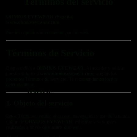
Términos del servicio
OHMIOS EYEWEAR (España)
www.ohmioseyewear.com
Puedes copiarlos directamente para tu web.
Términos de Servicio
Bienvenido/a a
OHMIOS EYEWEAR
. Al acceder y utilizar
nuestro sitio web
www.ohmioseyewear.com
, aceptas los
presentes Términos de Servicio. Te recomendamos leerlos
detenidamente.
Gafas de sol
1. Objeto del servicio
Estos Términos regulan el acceso, navegación y uso de la tienda
online de
OHMIOS EYEWEAR
, así como las compras
realizadas a través de nuestro sitio web.