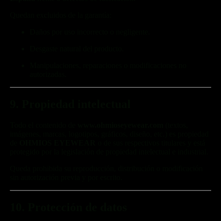
Quedan excluidos de la garantía:
Daños por uso incorrecto o negligente.
Desgaste natural del producto.
Manipulaciones, reparaciones o modificaciones no
autorizadas.
9. Propiedad intelectual
Todo el contenido de
www.ohmioseyewear.com
(textos,
imágenes, marcas, logotipos, gráficos, diseño, etc.) es propiedad
de
OHMIOS EYEWEAR
o de sus respectivos titulares y está
protegido por la legislación de propiedad intelectual e industrial.
Queda prohibida su reproducción, distribución o modificación
sin autorización previa y por escrito.
10. Protección de datos