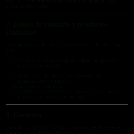
específicas)
no admiten cancelación ni devolución
, salvo
defecto de fabricación.
7. Lentes de contacto y productos
sanitarios
Al comprar lentes de contacto o productos relacionados, aceptas
que:
Dispones de una
prescripción válida
emitida por un
profesional de la visión.
Conoces y entiendes las instrucciones de uso,
mantenimiento y sustitución.
Complementos y limpieza
OHMIOS EYEWEAR no sustituye el asesoramiento
profesional del óptico-optometrista.
8. Garantía
Todos los productos cuentan con la
garantía legal vigente en
España
frente a defectos de fabricación.