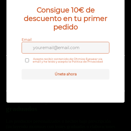
Los tiempos de entrega y costes de envío se indican
durante el proceso de compra.
No somos responsables de retrasos ocasionados por el
transportista, incidencias logísticas o circunstancias ajenas
a nuestra empresa.
Si el paquete llega dañado, debes comunicarlo a nuestro
equipo en un plazo máximo de
48 horas
desde la
recepción.
Toda la colección
5. Devoluciones y reembolsos
Últimas unidades
Las devoluciones se gestionarán conforme a nuestra
Política de
Todas las colecciones
Devoluciones y Reembolsos
, disponible en nuestra página web.
6. Productos personalizados o
graduados
Los productos personalizados o hechos bajo prescripción
(incluyendo monturas con lentes graduadas o elaboraciones