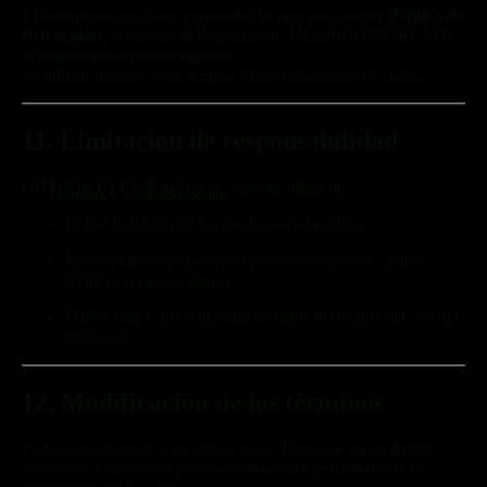
El tratamiento de datos personales se rige por nuestra
Política de
Privacidad
, conforme al Reglamento (UE) 2016/679 (RGPD) y
la legislación española vigente.
Al utilizar nuestra web, aceptas dicho tratamiento de datos.
11. Limitación de responsabilidad
OHMIOS EYEWEAR no se responsabiliza de:
Lentillas y cuidado ocular
El uso indebido de los productos adquiridos.
Interrupciones del servicio por mantenimiento, fallos
técnicos o causas ajenas.
Daños indirectos o pérdida de datos derivados del uso del
sitio web.
12. Modificación de los términos
Podemos actualizar o modificar estos Términos en cualquier
momento. Las nuevas condiciones serán efectivas desde su