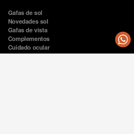
Gafas de sol
Novedades sol
Gafas de vista
Complementos
Cuidado ocular
Sobre nosotros
Encuentranos
Colabora con nosotros
€195,00 EUR
política de envíos
Gafas de vista
política de reembolso
política de privacidad
Política de privacidad
Política de reembolso
Términos del servicio
Aviso legal
Política de envío