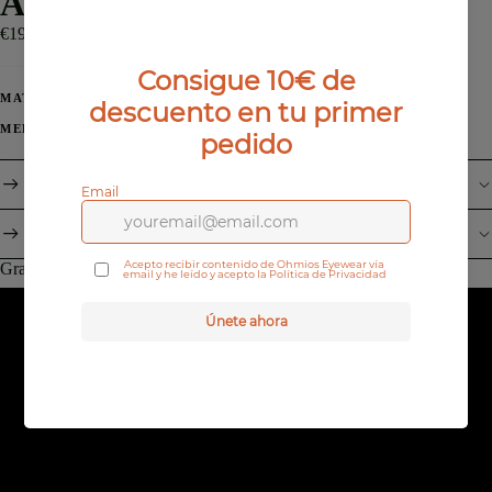
Anna
€195,00 EUR
Acetato Laminado
MATERIAL:
M
MEDIDAS:
¿Qué es el Antireflejante?
¿Qué incluyen nuestras lentes fabricadas en España?
Gradúa tu gafa Monofocal (Lejos o Cerca):
Sin Graduación.
Gafas de sol
Graduada Reducida 1.6 con Antirreflejante
Graduada Reducida 1.6 + Filtro azul con Antirreflejante
Graduada (Sol Marrón) Reducida 1.6 con Antirreflejante