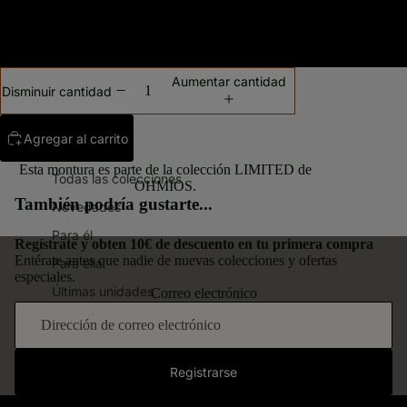
Graduada (Sol Gris) Reducida 1.6 con Antirreflejante
Aumentar cantidad
Disminuir cantidad
Agregar al carrito
Esta montura es parte de la colección LIMITED de
Todas las colecciones
OHMIOS.
También podría gustarte...
Novedades
Para él
Regístrate y obten
10€ de descuento
en tu primera compra
Entérate antes que nadie de nuevas colecciones y ofertas
Para ella
especiales.
Últimas unidades
Correo electrónico
Registrarse